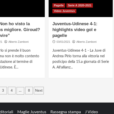
Pagelle
Serie A 2020-2021
Video Juventus
“Non ho visto la
Juventus-Udinese 4-1:
s migliore. Giroud?
highlights video gol e
vire”
pagelle
21
Alberto Zamboni
03/01/2021
Alberto Zamboni
lo si prende il buon
Juventus-Udinese 4-1 - La Juve di
, ma non è molto contento
Andrea Pirlo torna alla vittoria nel
stazione al termine di
posticipo della 15.a giornata di Serie
dinese. È...
A. All’allianz...
gazione
3
4
8
Next
…
oli
ditoriali
Maglie Juventus
Rassegna stampa
J Video