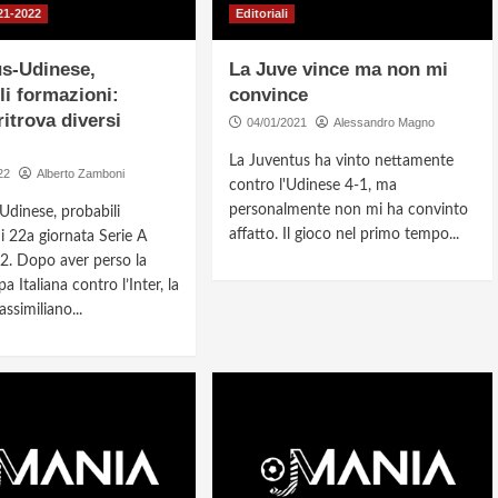
21-2022
Editoriali
s-Udinese,
La Juve vince ma non mi
li formazioni:
convince
ritrova diversi
04/01/2021
Alessandro Magno
La Juventus ha vinto nettamente
22
Alberto Zamboni
contro l'Udinese 4-1, ma
personalmente non mi ha convinto
Udinese, probabili
affatto. Il gioco nel primo tempo...
i 22a giornata Serie A
. Dopo aver perso la
 Italiana contro l’Inter, la
ssimiliano...