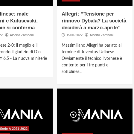
inese: male
Allegri: “Tensione per
ini e Kulusevski,
rinnovo Dybala? La società
ie si conferma
deciderà a marzo-aprile”
22
Alberto Zamboni
15/01/2022
Alberto Zamboni
se 2-0: il meglio e il
Massimiliano Allegri ha parlato al
ondo il giudizio di Dio.
termine di Juventus-Udinese.
6.5 - La nuova miniserie
Ovviamente il tecnico livornese è
contento per i tre punti e
sottolinea...
Serie A 2021-2022