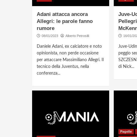
Adani attacca ancora
Juve-Ud
Allegri: le parole fanno
Pellegr
rumore
McKenn
08/01/2023
Alberto Petrosilli
16/01/20
Daniele Adani, ex calciatore e noto
Juve-Udine
opinionista, non perde occasione
peggio sec
per attaccare Massimiliano Allegri. Il
SZCZESNY 
tecnico della Juventus, nella
di Nick...
conferenza...
Pagelle