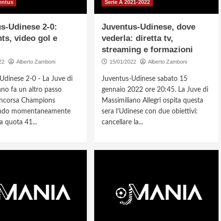
entus
Serie A 2021-2022
s-Udinese 2-0:
Juventus-Udinese, dove
hts, video gol e
vederla: diretta tv,
streaming e formazioni
22
Alberto Zamboni
15/01/2022
Alberto Zamboni
Udinese 2-0 - La Juve di
Juventus-Udinese sabato 15
ano fa un altro passo
gennaio 2022 ore 20:45. La Juve di
rincorsa Champions
Massimiliano Allegri ospita questa
ndo momentaneamente
sera l’Udinese con due obiettivi:
 a quota 41...
cancellare la...