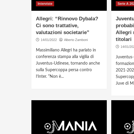
Interviste
Serie A 20
Allegri: “Rinnovo Dybala?
Juventu
Ci sono trattative,
probabi
valutazioni societarie”
Allegri 
titolari
14/01/2022
Alberto Zamboni
14/01/20
Massimiliano Allegri ha parlato in
conferenza stampa alla vigilia di
Juventus-
Juventus-Udinese, tornando anche
formazion
sulla Supercoppa persa contro
2021-2022
l’Inter. “Non è...
Supercoppa
Juve di Ma