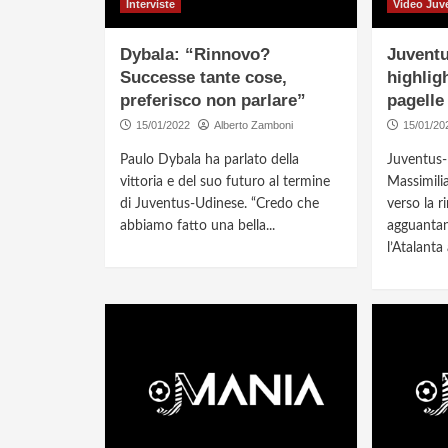
Interviste
Video Juv
Dybala: “Rinnovo?
Juventu
Successe tante cose,
highlig
preferisco non parlare”
pagelle
15/01/2022
Alberto Zamboni
15/01/20
Paulo Dybala ha parlato della
Juventus-
vittoria e del suo futuro al termine
Massimili
di Juventus-Udinese. “Credo che
verso la 
abbiamo fatto una bella...
agguanta
l’Atalanta