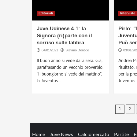
Editoriali
Interviste
Juve-Udinese 4-1: la
Pirlo: 
Signora (ri)parte con il
Juventu
sorriso sulle labbra
Può ser
04/01/2021
Stefano Dentice
03/01/20
Il buon anno si vede dalla sera. Già,
Andrea Pir
parafrasando un vecchio proverbio,
risultato
“Il buongiorno si vede dal mattino”,
per la pre
la Juventus...
Juventus-U
Navi
2
1
artic
Home
Juve News
Calciomercato
Partite
E