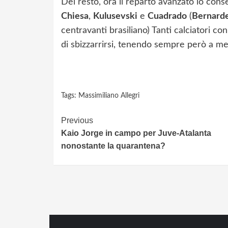
Del resto, ora il reparto avanzato lo con
Chiesa
,
Kulusevski
e
Cuadrado
(
Bernarde
centravanti brasiliano) Tanti calciatori co
di sbizzarrirsi, tenendo sempre però a ment
Tags:
Massimiliano Allegri
Continue
Previous
Kaio Jorge in campo per Juve-Atalanta
Reading
nonostante la quarantena?