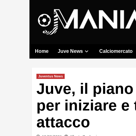
Skip
to
content
Home
Juve News
Calciomercato
Juventus News
Juve, il piano 
per iniziare e
attacco