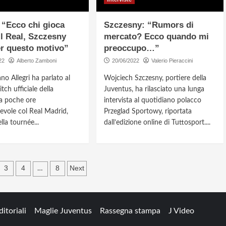
: “Ecco chi gioca
Szczesny: “Rumors di
il Real, Szczesny
mercato? Ecco quando mi
er questo motivo”
preoccupo…”
22
Alberto Zamboni
20/06/2022
Valerio Pieraccini
no Allegri ha parlato al
Wojciech Szczesny, portiere della
tch ufficiale della
Juventus, ha rilasciato una lunga
a poche ore
intervista al quotidiano polacco
hevole col Real Madrid,
Przeglad Sportowy, riportata
lla tournée...
dall’edizione online di Tuttosport....
gazione
3
4
8
Next
…
oli
ditoriali
Maglie Juventus
Rassegna stampa
J Video