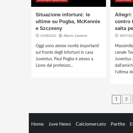
Situazione infortuni: le
Allegri
ultime su Pogba, McKennie
contro 
e Szczesny
salta p
01/08/2022
Alberto Zamboni
30/07/20
Oggi sono attese novità importanti
Massimilia
sul fronte degli infortuni in casa
canale Twi
Juventus. Paul Pogba è atteso a
Juventus 
Lione dal professor...
dall’amic
l’ultima de
Navi
2
1
artic
Home
Juve News
Calciomercato
Partite
E