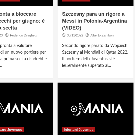
onta a bloccare
Szczesny para un rigore a
cchi per giugno: è
Messi in Polonia-Argentina
a scelta
(VIDEO)
23
Federico Draghetti
30/11/2022
Alberto Zamboni
 pronta a valutare
Secondo rigore parato da Wojciech
 di un nuovo portiere per
Szczesny ai Mondiali di Qatar 2022.
la prima scelta ricadrebbe
Il portiere della Juventus si è
.
letteralmente superato al...
cato Juventus
Infortuni Juventus