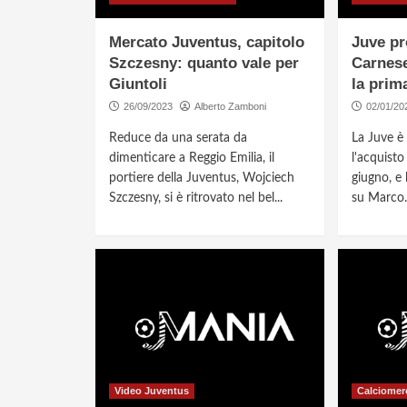
Mercato Juventus, capitolo
Juve pr
Szczesny: quanto vale per
Carnese
Giuntoli
la prim
26/09/2023
Alberto Zamboni
02/01/20
Reduce da una serata da
La Juve è
dimenticare a Reggio Emilia, il
l'acquisto
portiere della Juventus, Wojciech
giugno, e 
Szczesny, si è ritrovato nel bel...
su Marco..
Video Juventus
Calciomer