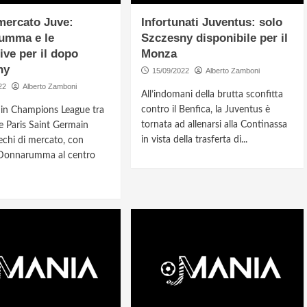
mercato Juve:
Infortunati Juventus: solo
umma e le
Szczesny disponibile per il
ive per il dopo
Monza
ny
15/09/2022
Alberto Zamboni
22
Alberto Zamboni
All’indomani della brutta sconfitta
contro il Benfica, la Juventus è
o in Champions League tra
tornata ad allenarsi alla Continassa
e Paris Saint Germain
in vista della trasferta di...
echi di mercato, con
 Donnarumma al centro