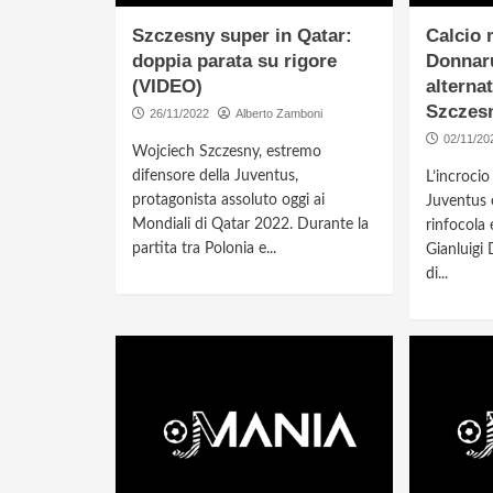
Szczesny super in Qatar:
Calcio 
doppia parata su rigore
Donnar
(VIDEO)
alternat
Szczes
26/11/2022
Alberto Zamboni
02/11/20
Wojciech Szczesny, estremo
difensore della Juventus,
L’incroci
protagonista assoluto oggi ai
Juventus 
Mondiali di Qatar 2022. Durante la
rinfocola 
partita tra Polonia e...
Gianluigi
di...