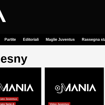
Partite
Editoriali
Maglie Juventus
Rassegna s
zesny
cato Juventus
cato Serie A
Video Juventus