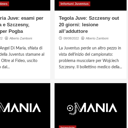
 News
Infortuni Juventus
ria Juve: esami per
Tegola Juve: Szczesny out
a e Szczesny,
20 giorni: lesione
 per Pogba
all’adduttore
22
Alberto Zamboni
08/08/2022
Alberto Zamboni
ngel Di Maria, sfilata di
La Juventus perde un altro pezzo in
 della Juventus stamane al
vista dell'inizio del campionato:
 Oltre al Fideo, uscito
problema muscolare per Wojciech
dal...
Szczesny. Il bollettino medico della...
Interviste