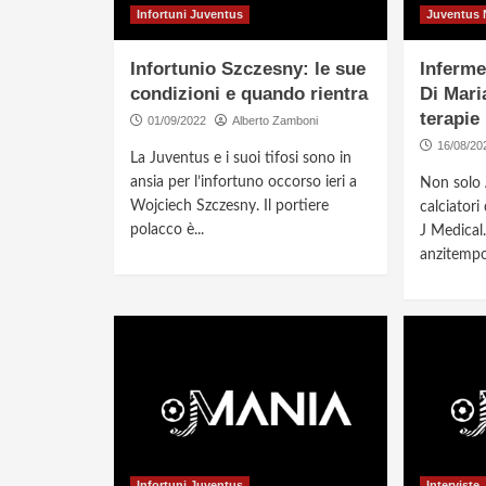
Infortuni Juventus
Juventus
Infortunio Szczesny: le sue
Inferme
condizioni e quando rientra
Di Mari
terapie
01/09/2022
Alberto Zamboni
16/08/20
La Juventus e i suoi tifosi sono in
ansia per l’infortuno occorso ieri a
Non solo A
Wojciech Szczesny. Il portiere
calciatori
polacco è...
J Medical.
anzitempo 
Infortuni Juventus
Interviste