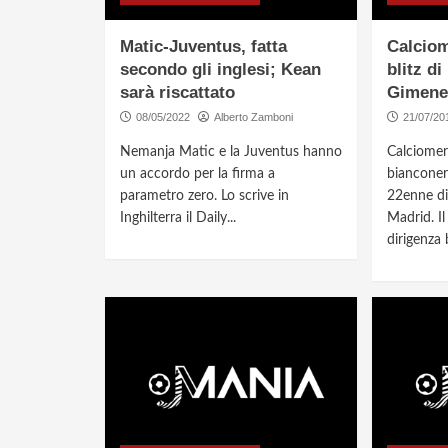
Matic-Juventus, fatta
Calciom
secondo gli inglesi; Kean
blitz di
sarà riscattato
Gimenez
08/05/2022
Alberto Zamboni
21/07/20
Nemanja Matic e la Juventus hanno
Calciomer
un accordo per la firma a
bianconer
parametro zero. Lo scrive in
22enne dif
Inghilterra il Daily...
Madrid. Il
dirigenza 