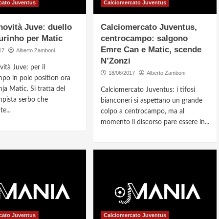
cato Juventus
Calciomercato Juventus
novità Juve: duello
Calciomercato Juventus,
rinho per Matic
centrocampo: salgono
Emre Can e Matic, scende
17
Alberto Zamboni
N’Zonzi
ità Juve: per il
18/06/2017
Alberto Zamboni
po in pole position ora
a Matic. Si tratta del
Calciomercato Juventus: i tifosi
pista serbo che
bianconeri si aspettano un grande
e...
colpo a centrocampo, ma al
momento il discorso pare essere in...
cato Juventus
Calciomercato Juventus