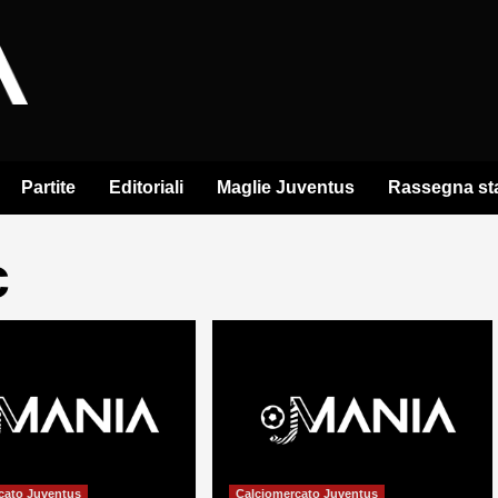
Partite
Editoriali
Maglie Juventus
Rassegna s
c
cato Juventus
Calciomercato Juventus