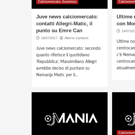
Calciomercato Juventus
Calciomer
Juve news calciomercato:
Ultime 
contatti Allegri-Matic, il
con Mou
punto su Emre Can
14/07/20
18/07/2017
Alberto Zamboni
Ultime nov
centrocam
Juve news calciomercato: secondo
c’è Nemanj
quanto riferisce il quotidiano
centrocam
‘Repubblica’, Massimiliano Allegri
attualment
avrebbe deciso di puntare su
Nemanja Matic per il...
Calciomer