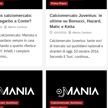
no
Primo Piano
s calciomercato:
Calciomercato Juventus: le
sgarbo a Conte?
ultime su Bonucci, Hazard,
Matic e Keita
16
Alberto Zamboni
10/10/2016
Alberto Zamboni
calciomercato: Marotta e
guardano sempre in casa
Calciomercato Juventus: tante voci
Stando a quanto riferisce
di mercato sui quotidiani nazionali e
’, infatti, i campioni
stranieri di oggi, 10 ottobre 2016.
anno...
Secondo il ‘Sun’, continua...
cato Juventus
Calciomercato Juventus