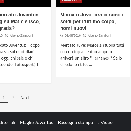
no
Primo Piano
ercato Juventus:
Mercato Juve: ora ci sono i
g su Matic e Isco,
soldi per l’ultimo colpo, i
gratis?
nomi nuovi
16
Alberto Zamboni
09/08/2016
Alberto Zamboni
cato Juventus: il dopo
Mercato Juve: Marotta stupirà tutti
azza sui quotidiani
con un top a centrocampo o
 oggi, chi sale e chi
arriverà un altro "Hernanes"? Se lo
condo ‘Tuttosport’, il
chiedono i tifosi...
Navigazione
2
Next
1
articoli
ditoriali
Maglie Juventus
Rassegna stampa
J Video