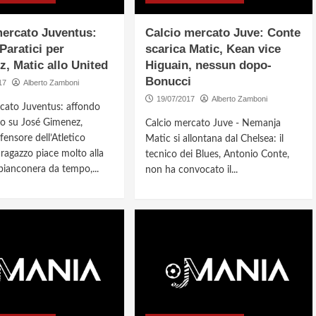
ercato Juventus:
Calcio mercato Juve: Conte
 Paratici per
scarica Matic, Kean vice
, Matic allo United
Higuain, nessun dopo-
Bonucci
17
Alberto Zamboni
19/07/2017
Alberto Zamboni
cato Juventus: affondo
o su José Gimenez,
Calcio mercato Juve - Nemanja
ensore dell’Atletico
Matic si allontana dal Chelsea: il
 ragazzo piace molto alla
tecnico dei Blues, Antonio Conte,
bianconera da tempo,...
non ha convocato il...