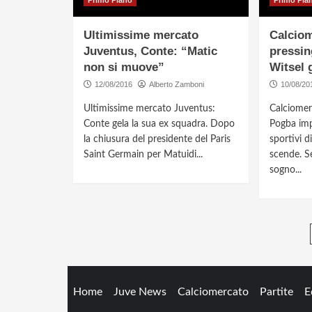
Primo Piano
Primo Pia
Ultimissime mercato
Calciom
Juventus, Conte: “Matic
pressin
non si muove”
Witsel 
12/08/2016
Alberto Zamboni
10/08/20
Ultimissime mercato Juventus:
Calciomer
Conte gela la sua ex squadra. Dopo
Pogba imp
la chiusura del presidente del Paris
sportivi di
Saint Germain per Matuidi...
scende. Se
sogno...
Home
Juve News
Calciomercato
Partite
E