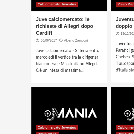
Calciomercato Juventus
Primo Pia
Juve calciomercato: le
Juventu
richieste di Allegri dopo
doppio 
Cardiff
13/12/20
05/06/2017
Alberto Zamboni
Juventus 
Paratici 
Juve calciomercato - Si terrà entro
Chelsea. 
mercoledì il vertice tra la dirigenza
‘Tuttosport
bianconera e Massimiliano Allegri.
d’Italia st
C’è un’intesa di massima...
Calciomercato Juventus
Calciomer