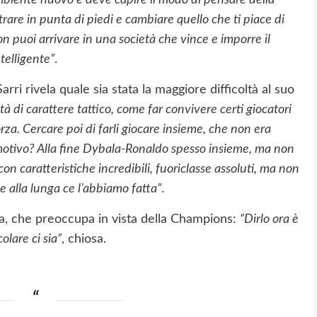
mbiente nuovo e deve capire il modo di pensare della
trare in punta di piedi e cambiare quello che ti piace di
 puoi arrivare in una società che vince e imporre il
telligente”
.
ri rivela quale sia stata la maggiore difficoltà al suo
tà di carattere tattico, come far convivere certi giocatori
orza. Cercare poi di farli giocare insieme, che non era
l motivo? Alla fine Dybala-Ronaldo spesso insieme, ma non
con caratteristiche incredibili, fuoriclasse assoluti, ma non
e alla lunga ce l’abbiamo fatta”
.
ala, che preoccupa in vista della Champions:
“Dirlo ora è
lare ci sia”
, chiosa.