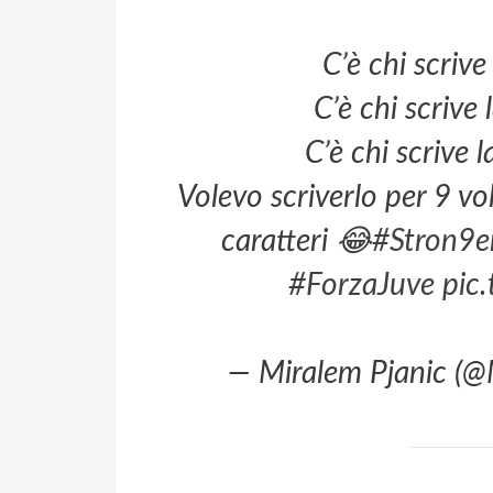
C’è chi scrive 
C’è chi scrive l
C’è chi scrive la
Volevo scriverlo per 9 v
caratteri 😂
#Stron9e
#ForzaJuve
pic
— Miralem Pjanic (@