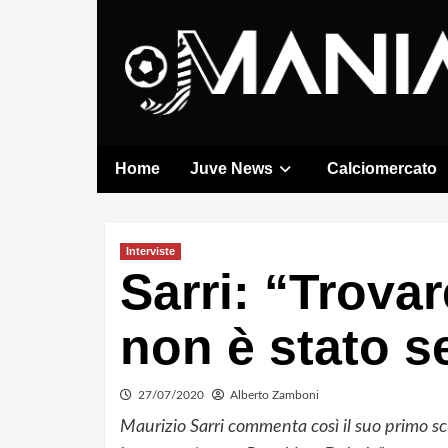
Skip
to
content
Home
Juve News
Calciomercato
Interviste
Sarri: “Trovar
non è stato s
27/07/2020
Alberto Zamboni
Maurizio Sarri commenta così il suo primo scu