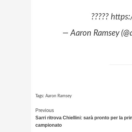
?????
https
— Aaron Ramsey (@
Tags:
Aaron Ramsey
Continue
Previous
Sarri ritrova Chiellini: sarà pronto per la pri
Reading
campionato