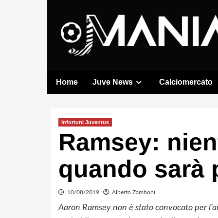
Skip
to
content
Home
Juve News
Calciomercato
Infortuni Juventus
Ramsey: nient
quando sarà 
10/08/2019
Alberto Zamboni
Aaron Ramsey non è stato convocato per l’a