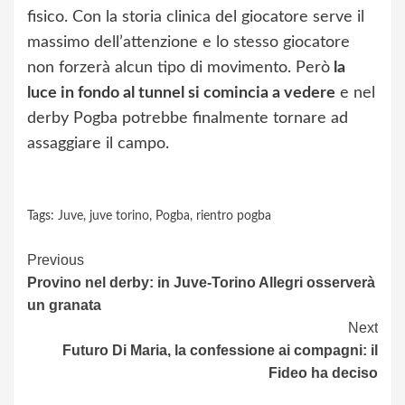
fisico. Con la storia clinica del giocatore serve il
massimo dell’attenzione e lo stesso giocatore
non forzerà alcun tipo di movimento. Però
la
luce in fondo al tunnel si comincia a vedere
e nel
derby Pogba potrebbe finalmente tornare ad
assaggiare il campo.
Tags:
Juve
,
juve torino
,
Pogba
,
rientro pogba
Continue
Previous
Provino nel derby: in Juve-Torino Allegri osserverà
Reading
un granata
Next
Futuro Di Maria, la confessione ai compagni: il
Fideo ha deciso