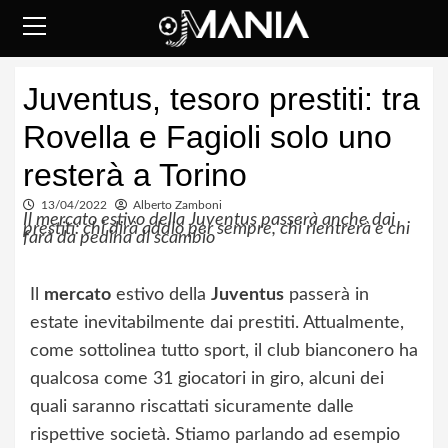
Skip
to
content
Primary
Juventus, tesoro prestiti: tra
Menu
Rovella e Fagioli solo uno
resterà a Torino
13/04/2022
Alberto Zamboni
Il mercato estivo della Juventus passerà anche dai
prestiti: chi dirà addio per sempre, chi rientrerà e chi
farà da pedina di scambio
Il
mercato
estivo della
Juventus
passerà in
estate inevitabilmente dai prestiti. Attualmente,
come sottolinea tutto sport, il club bianconero ha
qualcosa come 31 giocatori in giro, alcuni dei
quali saranno riscattati sicuramente dalle
rispettive società. Stiamo parlando ad esempio